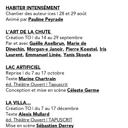
HABITER INTENSÉMENT
Chantier des auteur·ices | 28 et 29 août
Animé par
Pauline Peyrade
L’ART DE LA CHUTE
Création TO | du 14 au 29 septembre
Par et avec
Gaëlle Axelbrun
,
Marie de
Dinechin
,
Morgan·e Janoir
,
Pierre Koestel
,
Iris
Laurent
,
Emmanuel Linée
,
Yanis Skouta
LAC ARTIFICIEL
Reprise | du 7 au 17 octobre
Texte
Marine Chartrain
é
d. Théâtre Ouvert | Tapuscrit
Conception et mise en scène
Céleste Germe
LA VILLA…
Création TO | du 7 au 17 décembre
Texte
Alexis Mullard
éd. Théâtre Ouvert | TAPUSCRIT
Mise en scène
Sébastien Derrey