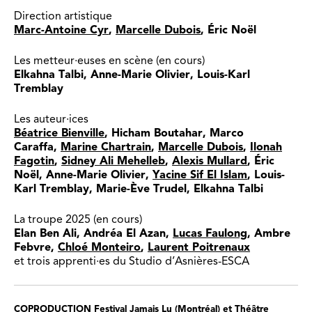
Direction artistique
Marc-Antoine Cyr
,
Marcelle Dubois
, Éric Noël
Les metteur·euses en scène (en cours)
Elkahna Talbi, Anne-Marie Olivier, Louis-Karl
Tremblay
Les auteur·ices
Béatrice Bienville
, Hicham Boutahar, Marco
Caraffa,
Marine Chartrain
,
Marcelle Dubois
,
Ilonah
Fagotin
,
Sidney Ali Mehelleb
,
Alexis Mullard
, Éric
Noël, Anne-Marie Olivier,
Yacine Sif El Islam
, Louis-
Karl Tremblay, Marie-Ève Trudel, Elkahna Talbi
La troupe 2025 (en cours)
Elan Ben Ali, Andréa El Azan,
Lucas Faulong
, Ambre
Febvre,
Chloé Monteiro
,
Laurent Poitrenaux
et trois apprenti·es du Studio d’Asnières-ESCA
COPRODUCTION
Festival Jamais Lu (Montréal) et Théâtre