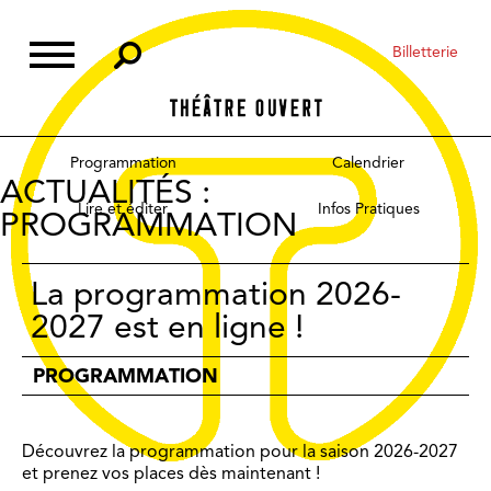
Skip
to
Billetterie
content
Programmation
Calendrier
ACTUALITÉS :
Lire et éditer
Infos Pratiques
PROGRAMMATION
La programmation 2026-
2027 est en ligne !
PROGRAMMATION
Découvrez la programmation pour la saison 2026-2027
et prenez vos places dès maintenant !