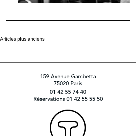
Navigation
Articles plus anciens
des
articles
159 Avenue Gambetta
75020 Paris
01 42 55 74 40
Réservations 01 42 55 55 50