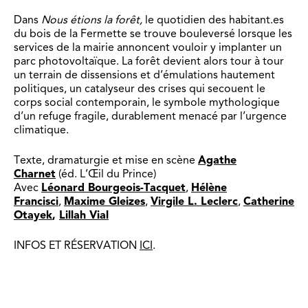
Dans
Nous étions la forêt,
le quotidien des habitant.es
du bois de la Fermette se trouve bouleversé lorsque les
services de la mairie annoncent vouloir y implanter un
parc photovoltaïque. La forêt devient alors tour à tour
un terrain de dissensions et d’émulations hautement
politiques, un catalyseur des crises qui secouent le
corps social contemporain, le symbole mythologique
d’un refuge fragile, durablement menacé par l’urgence
climatique.
Texte, dramaturgie et mise en scène
Agathe
Charnet
(éd. L’Œil du Prince)
Avec
Léonard Bourgeois-Tacquet
,
Hélène
Francisci
,
Maxime Gleizes
,
Virgile L. Leclerc
,
Catherine
Otayek
,
Lillah Vial
INFOS ET RÉSERVATION
ICI
.