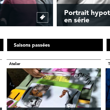
Portrait hypo
en série
Saisons passées
Atelier
T