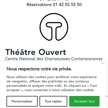
Réservations 01 42 55 55 50
Nous respectons votre vie privée.
Subventionné par le Ministère de la Culture et la Ville de Paris.
Il reçoit le soutien de la région Ile-de-France pour l’EPAT
Nous utilisons des cookies pour améliorer votre expérience
de navigation, diffuser des publicités ou des contenus
personnalisés et analyser notre trafic. En cliquant sur « Tout
accepter », vous consentez à notre utilisation des cookies.
Espaces professionnels
Contact
Mentions légales
Personnaliser
Tout rejeter
Accepter tout
Inscription infolettre
Politique de protection des données personnelles