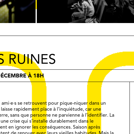
S RUINES
 DÉCEMBRE À 18H
mi·e·s se retrouvent pour pique-niquer dans un
ie laisse rapidement place à l’inquiétude, car une
erre, sans que personne ne parvienne à l’identifier. La
une crise qui s’installe durablement dans le
èrent en ignorer les conséquences. Saison après
tent de renouer avec leurs vieilles habitudes. Mais la