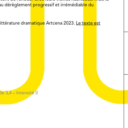
e au dérèglement progressif et irrémédiable du
Littérature dramatique Artcena 2023.
Le texte est
 3,4 – Intensité II