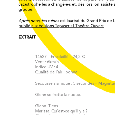
catastrophe les a changé·e·s et, dès lors, on assist
groupe.
Après nous, les ruines
est lauréat du Grand Prix de 
publié aux éditions Tapuscrit | Théâtre Ouvert
.
EXTRAIT
14h27 – Ensoleillé – 24,2°C
Vent : 6km/h
Indice UV : 4
Qualité de l’air : bonne
Secousse sismique : 5 secondes – Magnitude
Glenn se frotte la nuque.
Glenn. Tiens.
Marissa. Qu’est-ce qu’il y a ?