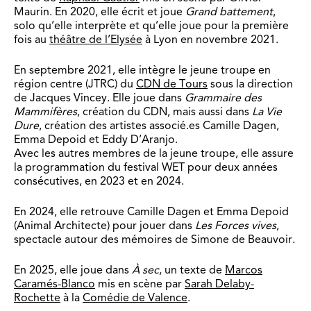
Maurin. En 2020, elle écrit et joue
Grand battement
,
solo qu’elle interprète et qu’elle joue pour la première
fois au
théâtre de l’Elysée
à Lyon en novembre 2021.
En septembre 2021, elle intègre le jeune troupe en
région centre (JTRC) du
CDN de Tours
sous la direction
de Jacques Vincey. Elle joue dans
Grammaire des
Mammifères
, création du CDN, mais aussi dans
La Vie
Dure
, création des artistes associé.es Camille Dagen,
Emma Depoid et Eddy D’Aranjo.
Avec les autres membres de la jeune troupe, elle assure
la programmation du festival WET pour deux années
consécutives, en 2023 et en 2024.
En 2024, elle retrouve Camille Dagen et Emma Depoid
(Animal Architecte) pour jouer dans
Les Forces vives
,
spectacle autour des mémoires de Simone de Beauvoir.
En 2025, elle joue dans
À sec
, un texte de
Marcos
Caramés-Blanco
mis en scène par
Sarah Delaby-
Rochette
à la
Comédie de Valence
.