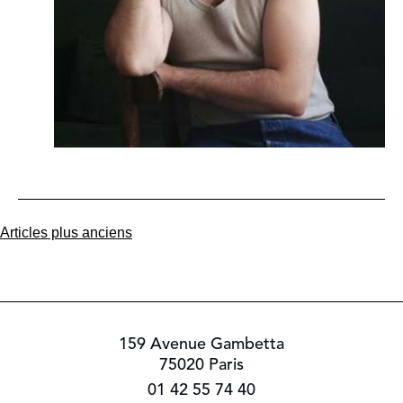
Navigation
Articles plus anciens
des
articles
159 Avenue Gambetta
75020 Paris
01 42 55 74 40