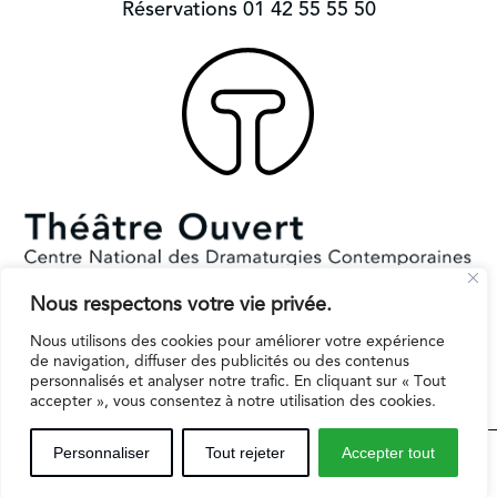
Réservations 01 42 55 55 50
Nous respectons votre vie privée.
Subventionné par le Ministère de la Culture et la Ville de Paris.
Nous utilisons des cookies pour améliorer votre expérience
Il reçoit le soutien de la région Ile-de-France pour l’EPAT
de navigation, diffuser des publicités ou des contenus
personnalisés et analyser notre trafic. En cliquant sur « Tout
accepter », vous consentez à notre utilisation des cookies.
Espaces professionnels
Contact
Mentions légales
Personnaliser
Tout rejeter
Accepter tout
Inscription infolettre
Politique de protection des données personnelles