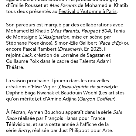
d’Émilie Rousset et
Mes Parents
de Mohamed el Khatib
tous deux présentés au
Festival d’Automne à Paris
.
Son parcours est marqué par des collaborations avec
Mohamed El Khatib (
Mes Parents, Peugeot 504
), Tania
de Montaigne (
L’Assignation
, mise en scène par
Stéphane Foenkinos), Simon-Elie Galibert (
Race d’Ep
) ou
encore Pascal Rambert (
Dreamers
). En 2025, il
rejoint
Lack
, création de Lorraine de Sagazan et
Guillaume Poix dans le cadre des Talents Adami
Théâtre.
La saison prochaine il jouera dans les nouvelles
créations d’Elise Vigier (
Oiseau/guide de survie
),de
Daphné Biiga Nwanak et Baudouin Woehl (
Les artistes
qu’on mérite
),et d’Amine Adjina (
Garçon Coiffeur
).
À l’écran, Aymen Bouchou apparaît dans la série
Sale
Race
réalisée par
François Hanss
pour
France
Télévisions
, et sera cette année à l’affiche de la
série
Betty
, réalisée par
Just Philippot
pour
Arte
.