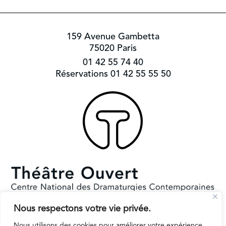
159 Avenue Gambetta
75020 Paris
01 42 55 74 40
Réservations 01 42 55 55 50
Nous respectons votre vie privée.
Subventionné par le Ministère de la Culture et la Ville de Paris.
Il reçoit le soutien de la région Ile-de-France pour l’EPAT
Nous utilisons des cookies pour améliorer votre expérience