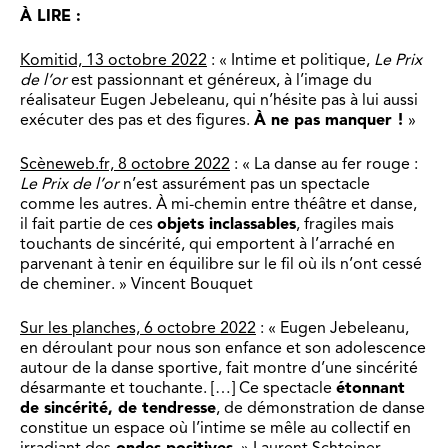
À LIRE :
Komitid, 13 octobre 2022
: « Intime et politique,
Le Prix
de l’or
est passionnant et généreux, à l’image du
réalisateur Eugen Jebeleanu, qui n’hésite pas à lui aussi
exécuter des pas et des figures.
À ne pas manquer !
»
Scèneweb.fr, 8 octobre 2022
: « La danse au fer rouge :
Le Prix de l’or
n’est assurément pas un spectacle
comme les autres. À mi-chemin entre théâtre et danse,
il fait partie de ces
objets inclassables
, fragiles mais
touchants de sincérité, qui emportent à l’arraché en
parvenant à tenir en équilibre sur le fil où ils n’ont cessé
de cheminer. » Vincent Bouquet
Sur les planches, 6 octobre 2022
: « Eugen Jebeleanu,
en déroulant pour nous son enfance et son adolescence
autour de la danse sportive, fait montre d’une sincérité
désarmante et touchante. […] Ce spectacle
étonnant
de sincérité, de tendresse
, de démonstration de danse
constitue un espace où l’intime se mêle au collectif en
irradiant des
ondes positives
. » Laurent Schteiner