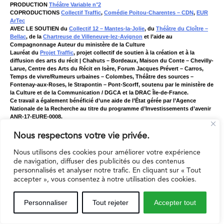
PRODUCTION
Théâtre Variable n°2
COPRODUCTIONS
Collectif Traffic
,
Comédie Poitou-Charentes – CDN
,
EUR
ArTec
AVEC LE SOUTIEN du
Collectif 12 – Mantes-la-Jolie
, du
Théâtre du Cloître –
Bellac
, de la
Chartreuse de Villeneuve-lez-Avignon
et l’aide au
Compagnonnage Auteur du ministère de la Culture
Lauréat du
Projet Traffic
, projet collectif de soutien à la création et à la
diffusion des arts du récit | Chahuts – Bordeaux, Maison du Conte – Chevilly-
Larue, Centre des Arts du Récit en Isère, Forum Jacques Prévert – Carros,
Temps de vivre/Rumeurs urbaines – Colombes, Théâtre des sources –
Fontenay-aux-Roses, le Strapontin – Pont-Scorff, soutenu par le ministère de
la Culture et de la Communication / DGCA et la DRAC Île-de-France.
Ce travail a également bénéficié d’une aide de l’État gérée par l’Agence
Nationale de la Recherche au titre du programme d’Investissements d’avenir
ANR-17-EURE-0008.
Nous respectons votre vie privée.
Nous utilisons des cookies pour améliorer votre expérience
de navigation, diffuser des publicités ou des contenus
personnalisés et analyser notre trafic. En cliquant sur « Tout
accepter », vous consentez à notre utilisation des cookies.
Texte
Olivia Rosenthal
Personnaliser
Tout rejeter
Accepter tout
Mise en scène
Keti Irubetagoyena
Avec