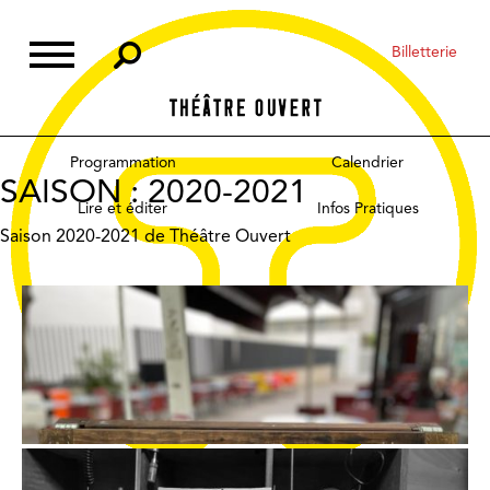
Skip
to
Billetterie
content
Programmation
Calendrier
SAISON :
2020-2021
Lire et éditer
Infos Pratiques
Saison 2020-2021 de Théâtre Ouvert