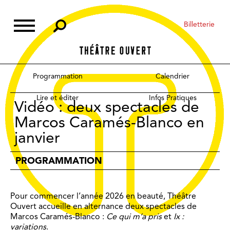
Skip
to
Billetterie
content
Programmation
Calendrier
Lire et éditer
Infos Pratiques
Vidéo : deux spectacles de
Marcos Caramés-Blanco en
janvier
PROGRAMMATION
Pour commencer l’année 2026 en beauté, Théâtre
Ouvert accueille en alternance deux spectacles de
Marcos Caramés-Blanco :
Ce qui m’a pris
et
Ix :
variations
.