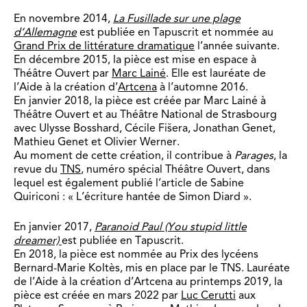
En novembre 2014,
La Fusillade sur une plage
d’Allemagne
est publiée en Tapuscrit et nommée au
Grand Prix de littérature dramatique
l’année suivante.
En décembre 2015, la pièce est mise en espace à
Théâtre Ouvert par
Marc Lainé
. Elle est lauréate de
l’Aide à la création d’
Artcena
à l’automne 2016.
En janvier 2018, la pièce est créée par Marc Lainé à
Théâtre Ouvert et au Théâtre National de Strasbourg
avec Ulysse Bosshard, Cécile Fišera, Jonathan Genet,
Mathieu Genet et Olivier Werner.
Au moment de cette création, il contribue à
Parages
, la
revue du
TNS
, numéro spécial Théâtre Ouvert, dans
lequel est également publié l’article de Sabine
Quiriconi : « L’écriture hantée de Simon Diard ».
En janvier 2017,
Paranoid Paul (You stupid little
dreamer)
est publiée en Tapuscrit.
En 2018, la pièce est nommée au Prix des lycéens
Bernard-Marie Koltès, mis en place par le TNS. Lauréate
de l’Aide à la création d’Artcena au printemps 2019, la
pièce est créée en mars 2022 par
Luc Cerutti
aux