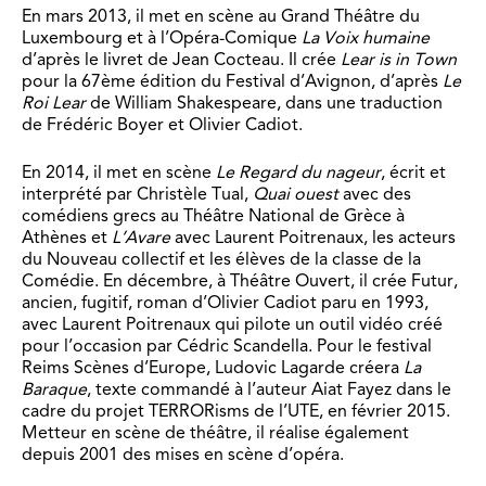
En mars 2013, il met en scène au Grand Théâtre du
Luxembourg et à l’Opéra-Comique
La Voix humaine
d’après le livret de Jean Cocteau. Il crée
Lear is in Town
pour la 67ème édition du Festival d’Avignon, d’après
Le
Roi Lear
de William Shakespeare, dans une traduction
de Frédéric Boyer et Olivier Cadiot.
En 2014, il met en scène
Le Regard du nageur
, écrit et
interprété par Christèle Tual,
Quai ouest
avec des
comédiens grecs au Théâtre National de Grèce à
Athènes et
L’Avare
avec Laurent Poitrenaux, les acteurs
du Nouveau collectif et les élèves de la classe de la
Comédie. En décembre, à Théâtre Ouvert, il crée Futur,
ancien, fugitif, roman d’Olivier Cadiot paru en 1993,
avec Laurent Poitrenaux qui pilote un outil vidéo créé
pour l’occasion par Cédric Scandella. Pour le festival
Reims Scènes d’Europe, Ludovic Lagarde créera
La
Baraque
, texte commandé à l’auteur Aiat Fayez dans le
cadre du projet TERRORisms de l’UTE, en février 2015.
Metteur en scène de théâtre, il réalise également
depuis 2001 des mises en scène d’opéra.