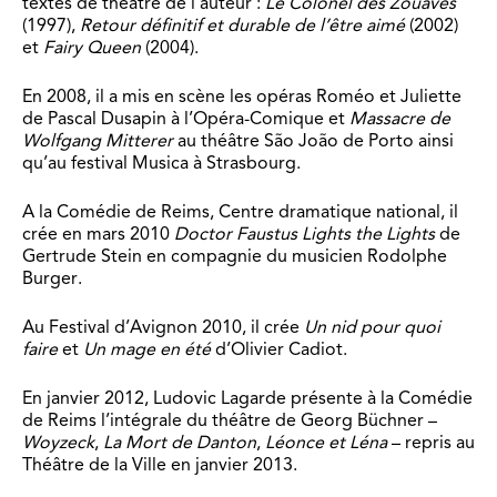
textes de théâtre de l’auteur :
Le Colonel des Zouaves
(1997),
Retour définitif et durable de l’être aimé
(2002)
et
Fairy Queen
(2004).
En 2008, il a mis en scène les opéras Roméo et Juliette
de Pascal Dusapin à l’Opéra-Comique et
Massacre de
Wolfgang Mitterer
au théâtre São João de Porto ainsi
qu’au festival Musica à Strasbourg.
A la Comédie de Reims, Centre dramatique national, il
crée en mars 2010
Doctor Faustus Lights the Lights
de
Gertrude Stein en compagnie du musicien Rodolphe
Burger.
Au Festival d’Avignon 2010, il crée
Un nid pour quoi
faire
et
Un mage en été
d’Olivier Cadiot.
En janvier 2012, Ludovic Lagarde présente à la Comédie
de Reims l’intégrale du théâtre de Georg Büchner –
Woyzeck
,
La Mort de Danton
,
Léonce et Léna
– repris au
Théâtre de la Ville en janvier 2013.