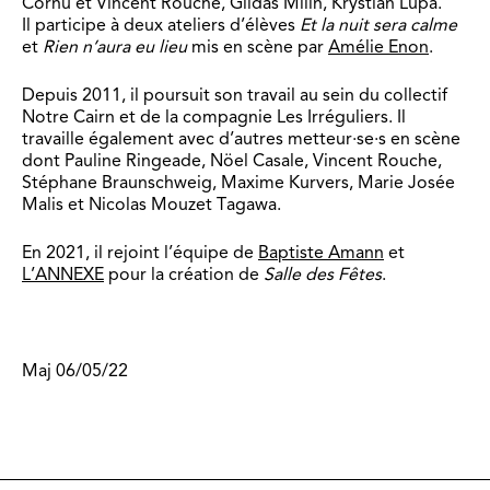
Cornu et Vincent Rouche, Gildas Milin, Krystian Lupa.
Il participe à deux ateliers d’élèves
Et la nuit sera calme
et
Rien n’aura eu lieu
mis en scène par
Amélie Enon
.
Depuis 2011, il poursuit son travail au sein du collectif
Notre Cairn et de la compagnie Les Irréguliers. Il
travaille également avec d’autres metteur·se·s en scène
dont Pauline Ringeade, Nöel Casale, Vincent Rouche,
Stéphane Braunschweig, Maxime Kurvers, Marie Josée
Malis et Nicolas Mouzet Tagawa.
En 2021, il rejoint l’équipe de
Baptiste Amann
et
L’ANNEXE
pour la création de
Salle des Fêtes
.
Maj 06/05/22