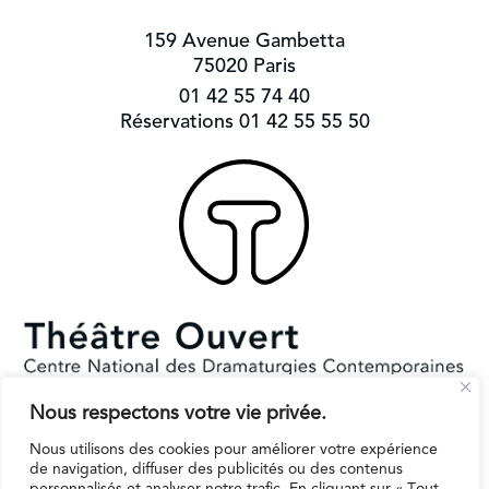
159 Avenue Gambetta
75020 Paris
01 42 55 74 40
Réservations 01 42 55 55 50
Nous respectons votre vie privée.
Subventionné par le Ministère de la Culture et la Ville de Paris.
Il reçoit le soutien de la région Ile-de-France pour l’EPAT
Nous utilisons des cookies pour améliorer votre expérience
de navigation, diffuser des publicités ou des contenus
personnalisés et analyser notre trafic. En cliquant sur « Tout