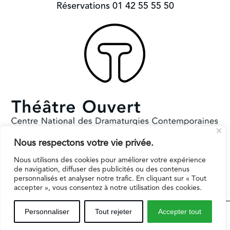
Réservations 01 42 55 55 50
Nous respectons votre vie privée.
Subventionné par le Ministère de la Culture et la Ville de Paris.
Il reçoit le soutien de la région Ile-de-France pour l’EPAT
Nous utilisons des cookies pour améliorer votre expérience
de navigation, diffuser des publicités ou des contenus
personnalisés et analyser notre trafic. En cliquant sur « Tout
accepter », vous consentez à notre utilisation des cookies.
Espaces professionnels
Contact
Mentions légales
Personnaliser
Tout rejeter
Accepter tout
Inscription infolettre
Politique de protection des données personnelles