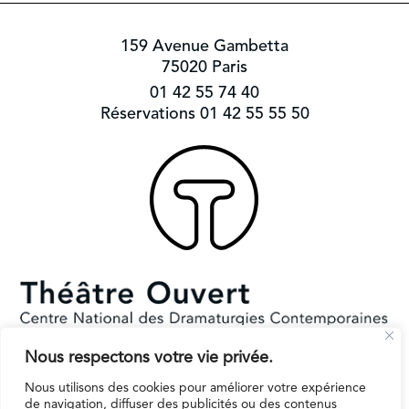
159 Avenue Gambetta
75020 Paris
01 42 55 74 40
Réservations 01 42 55 55 50
Nous respectons votre vie privée.
Subventionné par le Ministère de la Culture et la Ville de Paris.
Il reçoit le soutien de la région Ile-de-France pour l’EPAT
Nous utilisons des cookies pour améliorer votre expérience
de navigation, diffuser des publicités ou des contenus