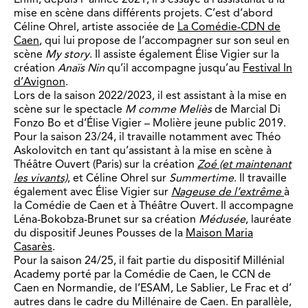
mise en scène dans différents projets. C’est d’abord
Céline Ohrel, artiste associée de
La Comédie-CDN de
Caen
, qui lui propose de l’accompagner sur son seul en
scène
My story
. Il assiste également Élise Vigier sur la
création
Anaïs Nin
qu’il accompagne jusqu’au
Festival In
d’Avignon
.
Lors de la saison 2022/2023, il est assistant à la mise en
scène sur le spectacle
M comme Meliès
de Marcial Di
Fonzo Bo et d’Élise Vigier – Molière jeune public 2019.
Pour la saison 23/24, il travaille notamment avec Théo
Askolovitch en tant qu’assistant à la mise en scène à
Théâtre Ouvert (Paris) sur la création
Zoé (et maintenant
les vivants)
, et Céline Ohrel sur
Summertime
. Il travaille
également avec Élise Vigier sur
Nageuse de l’extrême
à
la Comédie de Caen et à Théâtre Ouvert. Il accompagne
Léna-Bokobza-Brunet sur sa création
Médusée
, lauréate
du dispositif Jeunes Pousses de la
Maison Maria
Casarès
.
Pour la saison 24/25, il fait partie du dispositif Millénial
Academy porté par la Comédie de Caen, le CCN de
Caen en Normandie, de l’ESAM, Le Sablier, Le Frac et d’
autres dans le cadre du Millénaire de Caen. En parallèle,