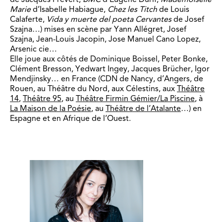
Marie
d’Isabelle Habiague,
Chez les Titch
de Louis
Calaferte,
Vida y muerte del poeta Cervantes
de Josef
Szajna…) mises en scène par Yann Allégret, Josef
Szajna, Jean-Louis Jacopin, Jose Manuel Cano Lopez,
Arsenic cie…
Elle joue aux côtés de Dominique Boissel, Peter Bonke,
Clément Bresson, Yedwart Ingey, Jacques Brücher, Igor
Mendjinsky… en France (CDN de Nancy, d’Angers, de
Rouen, au Théâtre du Nord, aux Célestins, aux
Théâtre
14
,
Théâtre 95
, au
Théâtre Firmin Gémier/La Piscine
, à
La Maison de la Poésie
, au
Théâtre de l’Atalante
…) en
Espagne et en Afrique de l’Ouest.