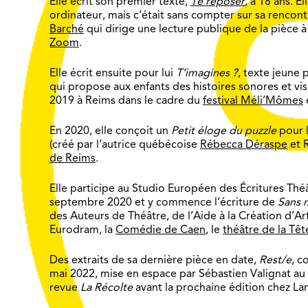
Elle écrit son premier texte,
Te reposer
, à 18 ans. E
ordinateur, mais c’était sans compter sur sa renco
Barché
qui dirige une lecture publique de la pièce 
Zoom
.
Elle écrit ensuite pour lui
T’imagines ?
, texte jeune 
qui propose aux enfants des histoires sonores et vis
2019 à Reims dans le cadre du
festival Méli’Mômes
En 2020, elle conçoit un
Petit éloge du puzzle
pour l
(créé par l’autrice québécoise
Rébecca Déraspe
et R
de Reims
.
Elle participe au Studio Européen des Écritures Théâ
septembre 2020 et y commence l’écriture de
Sans 
des Auteurs de Théâtre, de l’Aide à la Création d’Artc
Eurodram, la
Comédie de Caen
, le
théâtre de la Tê
Des extraits de sa dernière pièce en date,
Rest/e
, c
mai 2022, mise en espace par Sébastien Valignat au
revue
La Récolte
avant la prochaine édition chez L