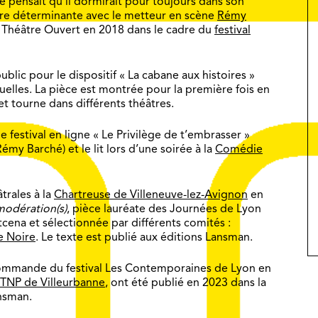
lle pensait qu’il dormirait pour toujours dans son
ntre déterminante avec le metteur en scène
Rémy
à Théâtre Ouvert en 2018 dans le cadre du
festival
public pour le dispositif « La cabane aux histoires »
uelles. La pièce est montrée pour la première fois en
et tourne dans différents théâtres.
e festival en ligne « Le Privilège de t’embrasser »
émy Barché) et le lit lors d’une soirée à la
Comédie
trales à la
Chartreuse de Villeneuve-lez-Avignon
en
modération(s)
, pièce lauréate des Journées de Lyon
ena et sélectionnée par différents comités :
te Noire
. Le texte est publié aux éditions Lansman.
ommande du festival Les Contemporaines de Lyon en
TNP de Villeurbanne
, ont été publié en 2023 dans la
ansman.