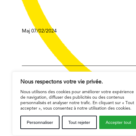
Maj 07/02/2024
159 Avenue Gambetta
Nous respectons votre vie privée.
75020 Paris
Nous utilisons des cookies pour améliorer votre expérience
de navigation, diffuser des publicités ou des contenus
01 42 55 74 40
personnalisés et analyser notre trafic. En cliquant sur « Tout
accepter », vous consentez à notre utilisation des cookies.
Réservations 01 42 55 55 50
Personnaliser
Tout rejeter
Accepter tout