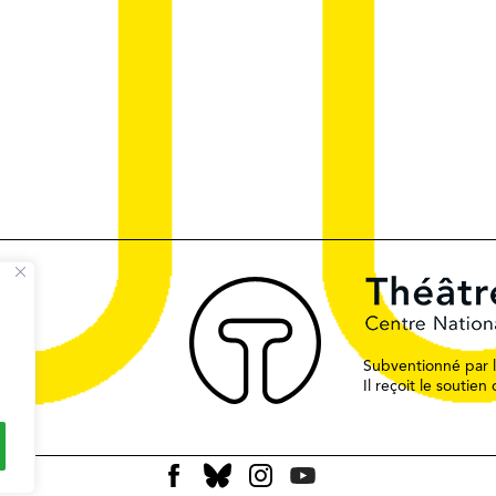
Subventionné par le
Il reçoit le soutie