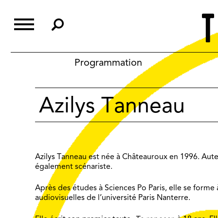
Skip
to
content
Programmation
Azilys Tanneau
Azilys Tanneau est née à Châteauroux en 1996. Auteu
également scénariste.
Après des études à Sciences Po Paris, elle se forme à
audiovisuelles de l’université Paris Nanterre.