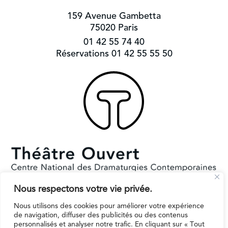
159 Avenue Gambetta
75020 Paris
01 42 55 74 40
Réservations 01 42 55 55 50
Nous respectons votre vie privée.
Subventionné par le Ministère de la Culture et la Ville de Paris.
Nous utilisons des cookies pour améliorer votre expérience
Il reçoit le soutien de la région Ile-de-France pour l’EPAT
de navigation, diffuser des publicités ou des contenus
personnalisés et analyser notre trafic. En cliquant sur « Tout