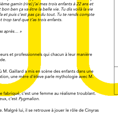
ième gamin (rire) j’ai mes trois enfants à 22 ans et
 bon ben ça va être la belle vie. Tu dis voilà la vie
a et puis c’est pas ça du tout. Tu te rends compte
 trop tard que t’as trois enfants.
pas après… »
teurs et professionnels qui chacun à leur manière
de.
 M. Gaillard a mis en scène des enfants dans une
tion, une mère d’élève parle mythologie avec M.
e fabriqué, c’est une femme au réalisme troublant.
eux, c’est
Pygmalion
.
. Malgré lui, il se retrouve à jouer le rôle de Cinyras