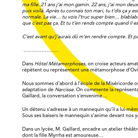
ma fille. 21 ans j’ai mon gamin. 22 ans, j’ai mon deux
puis voilà. Après tu connais ton mari, tu t’dis ça y est
normale. La vie… tu vois l’truc super bien… blablabl
que c’est pas ça. Et tu t’en rends compte quand il est
C’est avant qu’j’aurais dû m’en rendre compte. Et 
…………………
Dans
Hôtel Métamorphoses
, on croise acteurs ama
répètent ou représentent une métamorphose d’Ovi
Nous sommes d’abord à l’école de la Miséricorde où
adaptation de
Narcisse
. On commente la représenta
Gaillard, la conversation s’envenime…
Un détenu s’adresse à un mannequin qu’il a lui-mêm
Sous ses baisers le mannequin s’anime devant nos y
Dans un lycée, M. Gaillard, encadre un atelier théâtre
dont la fille Myrrha est amoureuse…