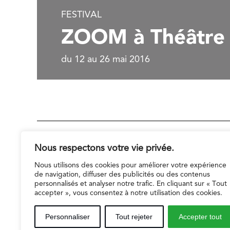
FESTIVAL
ZOOM à Théâtre 
du 12 au 26 mai 2016
159 Avenue Gambetta
Nous respectons votre vie privée.
75020 Paris
Nous utilisons des cookies pour améliorer votre expérience
de navigation, diffuser des publicités ou des contenus
01 42 55 74 40
personnalisés et analyser notre trafic. En cliquant sur « Tout
accepter », vous consentez à notre utilisation des cookies.
Réservations 01 42 55 55 50
Personnaliser
Tout rejeter
Accepter tout