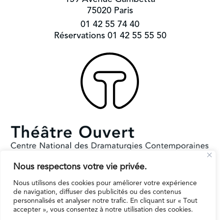
75020 Paris
01 42 55 74 40
Réservations 01 42 55 55 50
Nous respectons votre vie privée.
Subventionné par le Ministère de la Culture et la Ville de Paris.
Il reçoit le soutien de la région Ile-de-France pour l’EPAT
Nous utilisons des cookies pour améliorer votre expérience
de navigation, diffuser des publicités ou des contenus
personnalisés et analyser notre trafic. En cliquant sur « Tout
accepter », vous consentez à notre utilisation des cookies.