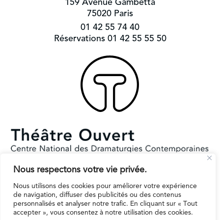
159 Avenue Gambetta
75020 Paris
01 42 55 74 40
Réservations 01 42 55 55 50
Nous respectons votre vie privée.
Subventionné par le Ministère de la Culture et la Ville de Paris.
Il reçoit le soutien de la région Ile-de-France pour l’EPAT
Nous utilisons des cookies pour améliorer votre expérience
de navigation, diffuser des publicités ou des contenus
personnalisés et analyser notre trafic. En cliquant sur « Tout
accepter », vous consentez à notre utilisation des cookies.