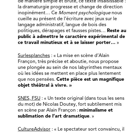
de manière simple et brute, ce texte insaisissable :
la dramaturgie progresse et change de direction
inopinément… Ce
Moment psychologique
nous
cueille au présent de l’écriture avec jeux sur le
langage administratif, langue de bois des
politiques, dérapages et fausses pistes…
Reste au
public à admettre le caractère expérimental de
ce travail minutieux et à se laisser porter…
»
Surlesplanches
: « La mise en scène d’Alain
Françon, très précise et aboutie, nous propose
une plongée au sein de nos labyrinthes mentaux
où les idées se mettent en place plus lentement
que nos pensées.
Cette pièce est un magnifique
objet théâtral à vivre. »
SNES, FSU
: « Un texte original (dans tous les sens
du mot) de Nicolas Doutey, fort subtilement mis
en scène par Alain Françon :
minimalisme et
sublimation de l’art dramatique
. »
CultureAdvisor
: « Le spectateur sort convaincu, il