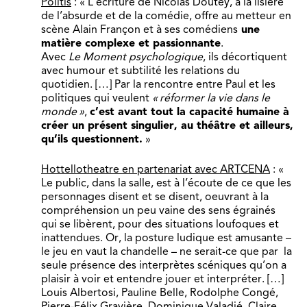
Politis
: « L’écriture de Nicolas Doutey, à la lisière
de l’absurde et de la comédie, offre au metteur en
scène Alain Françon et à ses comédiens
une
matière complexe et passionnante
.
Avec
Le Moment psychologique
, ils décortiquent
avec humour et subtilité les relations du
quotidien. […] Par la rencontre entre Paul et les
politiques qui veulent
«
réformer la vie dans le
monde
»
,
c’est avant tout la capacité humaine à
créer un présent singulier, au théâtre et ailleurs,
qu’ils questionnent.
»
Hottellotheatre en partenariat avec ARTCENA
: «
Le public, dans la salle, est à l’écoute de ce que les
personnages disent et se disent, oeuvrant à la
compréhension un peu vaine des sens égrainés
qui se libèrent, pour des situations loufoques et
inattendues. Or, la posture ludique est amusante –
le jeu en vaut la chandelle – ne serait-ce que par la
seule présence des interprètes scéniques qu’on a
plaisir à voir et entendre jouer et interpréter. […]
Louis Albertosi, Pauline Belle, Rodolphe Congé,
Pierre-Félix Gravière, Dominique Valadié, Claire