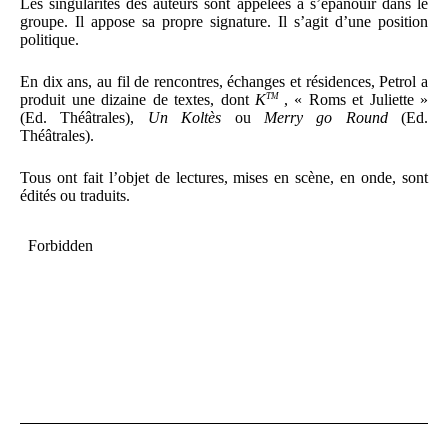
Les singularités des auteurs sont appelées à s’épanouir dans le
groupe. Il appose sa propre signature. Il s’agit d’une position
politique.
En dix ans, au fil de rencontres, échanges et résidences, Petrol a
produit une dizaine de textes, dont
K
TM
, « Roms et Juliette »
(Ed. Théâtrales),
Un Koltès
ou
Merry go Round
(Ed.
Théâtrales).
Tous ont fait l’objet de lectures, mises en scène, en onde, sont
édités ou traduits.