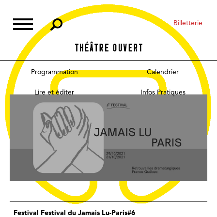
Skip
to
Billetterie
content
Programmation
Calendrier
Lire et éditer
Infos Pratiques
Festival Festival du Jamais Lu-Paris#6