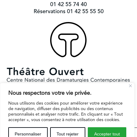
01 42 55 74 40
Réservations 01 42 55 55 50
Nous respectons votre vie privée.
Subventionné par le Ministère de la Culture et la Ville de Paris.
Il reçoit le soutien de la région Ile-de-France pour l’EPAT
Nous utilisons des cookies pour améliorer votre expérience
de navigation, diffuser des publicités ou des contenus
personnalisés et analyser notre trafic. En cliquant sur « Tout
accepter », vous consentez à notre utilisation des cookies.
Espaces professionnels
Contact
Mentions légales
Personnaliser
Tout rejeter
Accepter tout