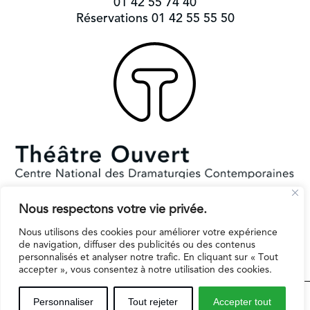
01 42 55 74 40
Réservations 01 42 55 55 50
Nous respectons votre vie privée.
Subventionné par le Ministère de la Culture et la Ville de Paris.
Il reçoit le soutien de la région Ile-de-France pour l’EPAT
Nous utilisons des cookies pour améliorer votre expérience
de navigation, diffuser des publicités ou des contenus
personnalisés et analyser notre trafic. En cliquant sur « Tout
accepter », vous consentez à notre utilisation des cookies.
Espaces professionnels
Contact
Mentions légales
Personnaliser
Tout rejeter
Accepter tout
Inscription infolettre
Politique de protection des données personnelles