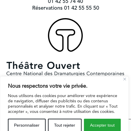
01 42 55 74 40
Réservations 01 42 55 55 50
Nous respectons votre vie privée.
Subventionné par le Ministère de la Culture et la Ville de Paris.
Il reçoit le soutien de la région Ile-de-France pour l’EPAT
Nous utilisons des cookies pour améliorer votre expérience
de navigation, diffuser des publicités ou des contenus
personnalisés et analyser notre trafic. En cliquant sur « Tout
accepter », vous consentez à notre utilisation des cookies.
Espaces professionnels
Contact
Mentions légales
Personnaliser
Tout rejeter
Accepter tout
Inscription infolettre
Politique de protection des données personnelles