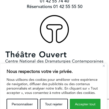
01 42 55 74 40
Réservations 01 42 55 55 50
Nous respectons votre vie privée.
Subventionné par le Ministère de la Culture et la Ville de Paris.
Il reçoit le soutien de la région Ile-de-France pour l’EPAT
Nous utilisons des cookies pour améliorer votre expérience
de navigation, diffuser des publicités ou des contenus
personnalisés et analyser notre trafic. En cliquant sur « Tout
accepter », vous consentez à notre utilisation des cookies.
Espaces professionnels
Contact
Mentions légales
Personnaliser
Tout rejeter
Accepter tout
Inscription infolettre
Politique de protection des données personnelles