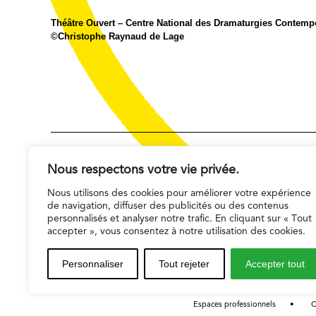
Théâtre Ouvert – Centre National des Dramaturgies Contemp
©Christophe Raynaud de Lage
159 Avenue Gambetta
Nous respectons votre vie privée.
75020 Paris
Nous utilisons des cookies pour améliorer votre expérience
de navigation, diffuser des publicités ou des contenus
01 42 55 74 40
personnalisés et analyser notre trafic. En cliquant sur « Tout
accepter », vous consentez à notre utilisation des cookies.
Réservations 01 42 55 55 50
Personnaliser
Tout rejeter
Accepter tout
Espaces professionnels
C