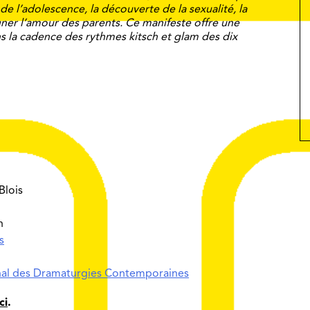
 de l’adolescence, la découverte de la sexualité, la
agner l’amour des parents. Ce manifeste offre une
ns la cadence des rythmes kitsch et glam des dix
Blois
n
s
nal des Dramaturgies Contemporaines
ci
.