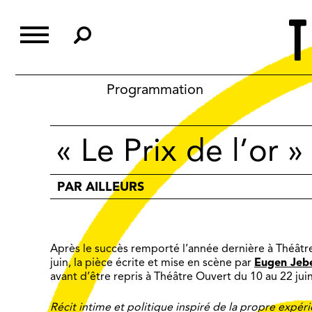
Skip
to
content
Programmation
« Le Prix de l’or »
PAR AILLEURS
Après le succès remporté l’année dernière à Théâtr
juin, la pièce écrite et mise en scène par
Eugen Jeb
avant d’être repris à Théâtre Ouvert du 10 au 22 jui
Récit intime et politique inspiré de la propre expér