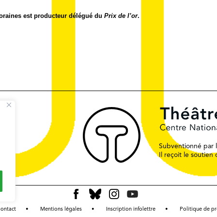
oraines est producteur délégué du
Prix de l’or
.
Subventionné par le
Il reçoit le soutie
ontact
Mentions légales
Inscription infolettre
Politique de p