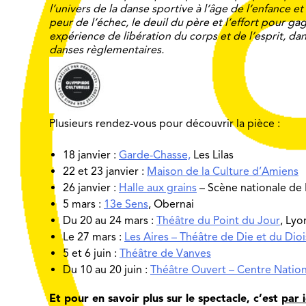
l’univers de la danse sportive à l’âge de l’enfance et
peur de l’échec, le deuil du père et l’effort pour g
expérience de libération du corps et de l’esprit, da
danses règlementaires.
Plusieurs rendez-vous pour découvrir la pièce :
18 janvier :
Garde-Chasse,
Les Lilas
22 et 23 janvier :
Maison de la Culture d’Amiens
26 janvier :
Halle aux grains
– Scène nationale de 
5 mars :
13e Sens
, Obernai
Du 20 au 24 mars :
Théâtre du Point du Jour
, Lyo
Le 27 mars :
Les Aires – Théâtre de Die et du Dioi
5 et 6 juin :
Théâtre de Vanves
Du 10 au 20 juin :
Théâtre Ouvert – Centre Natio
Et pour en savoir plus sur le spectacle, c’est
par i