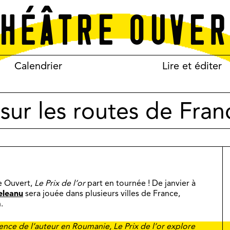
Calendrier
Lire et éditer
 sur les routes de Fran
e Ouvert,
Le Prix de l’or
part en tournée ! De janvier à
eleanu
sera jouée dans plusieurs villes de France,
n.
ience de l’auteur en Roumanie, Le Prix de l’or explore