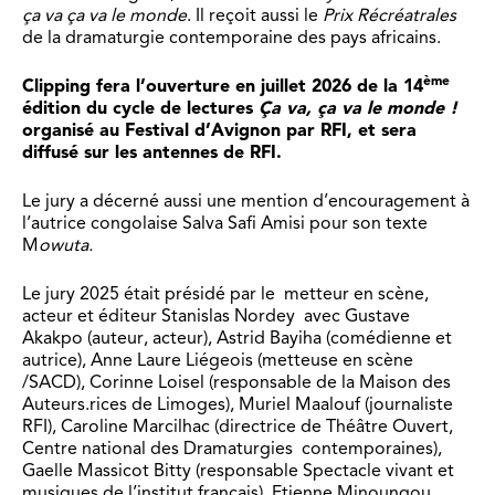
ça va ça va le monde
. Il reçoit aussi le
Prix Récréatrales
de la dramaturgie contemporaine des pays africains.
ème
Clipping fera l’ouverture en juillet 2026 de la 14
édition du cycle de lectures
Ça va, ça va le monde !
organisé au Festival d’Avignon par RFI
, et sera
diffusé sur les antennes de RFI.
Le jury a décerné aussi une mention d’encouragement à
l’autrice congolaise Salva Safi Amisi pour son texte
M
owuta.
Le jury 2025 était présidé par le metteur en scène,
acteur et éditeur Stanislas Nordey avec Gustave
Akakpo (auteur, acteur), Astrid Bayiha (comédienne et
autrice), Anne Laure Liégeois (metteuse en scène
/SACD), Corinne Loisel (responsable de la Maison des
Auteurs.rices de Limoges), Muriel Maalouf (journaliste
RFI), Caroline Marcilhac (directrice de Théâtre Ouvert,
Centre national des Dramaturgies contemporaines),
Gaelle Massicot Bitty (responsable Spectacle vivant et
musiques de l’institut français), Etienne Minoungou