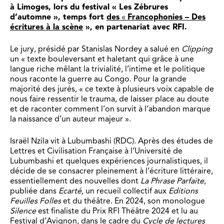
à Limoges, lors du festival « Les Zébrures
d’automne », temps fort
des
«
Francophonies – Des
écritures à la scène
», en partenariat avec RFI.
Le jury, présidé par Stanislas Nordey a salué en
Clipping
un « texte bouleversant et haletant qui grâce à une
langue riche mêlant la trivialité, l’intime et le politique
nous raconte la guerre au Congo. Pour la grande
majorité des jurés, « ce texte à plusieurs voix capable de
nous faire ressentir le trauma, de laisser place au doute
et de raconter comment l’on survit à l’abandon marque
la naissance d’un auteur majeur ».
Israël Nzila vit à Lubumbashi (RDC). Après des études de
Lettres et Civilisation Française à l’Université de
Lubumbashi et quelques expériences journalistiques, il
décide de se consacrer pleinement à l’écriture littéraire,
essentiellement des nouvelles dont
La Phrase Parfaite
,
publiée dans
Ecarté,
un recueil collectif aux
Editions
Feuilles Folles
et du théâtre. En 2024, son monologue
Silence
est finaliste du Prix RFI Théâtre 2024 et lu au
Festival d’Avignon, dans le cadre du
Cycle de lectures