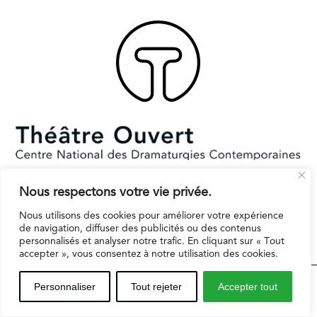
Nous respectons votre vie privée.
Subventionné par le Ministère de la Culture et la Ville de Paris.
Il reçoit le soutien de la région Ile-de-France pour l’EPAT
Nous utilisons des cookies pour améliorer votre expérience
de navigation, diffuser des publicités ou des contenus
personnalisés et analyser notre trafic. En cliquant sur « Tout
accepter », vous consentez à notre utilisation des cookies.
Espaces professionnels
Contact
Mentions légales
Personnaliser
Tout rejeter
Accepter tout
Inscription infolettre
Politique de protection des données personnelles