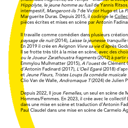
Hippolyte, le jeune homme au fusil
de Yannis Ritsos
intempestif,
Mangeront-ils
?
de Victor Hugo et La
P
Marguerite Duras. Depuis 2015, il codirige le
Collec
pièces écrites et mises en scène par Antonin Fadina
Il travaille comme comédien dans plusieurs créati
paysage de nuit
(2014),
Laisse la jeunesse tranquille
En 2019 il crée en Avignon
Vivre sa vie
d’après Godar
Il se frotte très tôt à la mise en scène, avec des choi
ou le Joueur Zarathoustra fragments
(2012) à parti
Emmylou Mulhmatter (2015),
A l’ouest
de Clément C
d’Antonin Fadinard (2017),
L’Oeil Egaré
(2018) d’apr
et
Jeune Fleurs, Tristes Loups (la comédie musicale !
Clio Van de Walle,
Andromaque T
(2024) de Julien P
Depuis 2022, Il joue
Femelles
, un seul en scène de 
Hommes/Femmes. En 2023, il crée avec le collectif
dans une mise en scène et traduction d’Antonin Fadi
Paul Claudel dans une mise en scène de Carmelo Ag