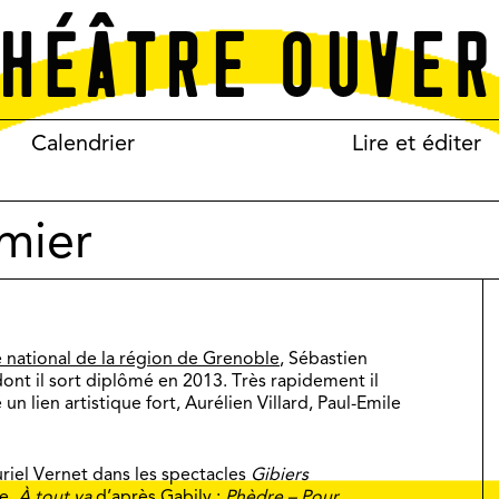
Calendrier
Lire et éditer
mier
 national de la région de Grenoble
, Sébastien
ont il sort diplômé en 2013. Très rapidement il
un lien artistique fort, Aurélien Villard, Paul-Emile
uriel Vernet dans les spectacles
Gibiers
ue,
À tout va
d’après Gabily ;
Phèdre – Pour