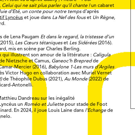
,
Celui qui ne sait plus parler qu’il chante !
un cabaret
luie d’Eté, un conte pour notre temps
d’après
tif Lyncéus
et joue dans
La Nef des fous
et
Un Règne,
rd.
ons de Lena Paugam
Et dans le regard, la tristesse d’un
(2015),
Les Cœurs tétaniques
et
Les Sidérées
(2016).
d, mis en scène par Charles Berling.
x qui illustrent son amour de la littérature :
Caligula
r de Nietzsche et Camus,
Ganeoc’h Brepred
de
amar-Mercier (2016),
Babylone 1-Les murs d’Argiles
ès Victor Hugo en collaboration avec Muriel Vernet
)
de Théophile Dubus (2021),
Au Monde
(2022) de
icard-Antonelli.
Matthieu Dandreau sur les inégalité
 Lyncéus un
Roméo et Juliette
pour stade de Foot
nard. En 2024, il joue Louis Laine dans
l’Echange
de
nelo.