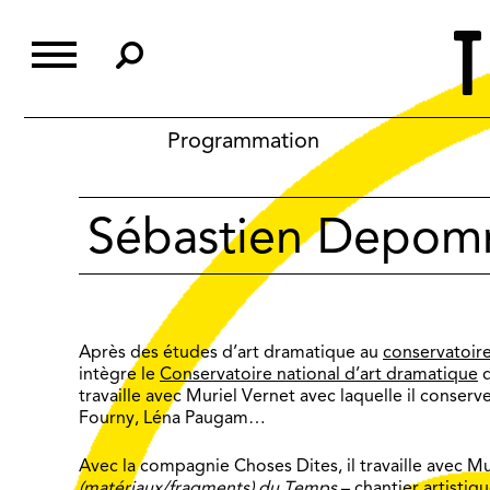
Skip
to
content
Programmation
Sébastien Depom
Après des études d’art dramatique au
conservatoire
intègre le
Conservatoire national d’art dramatique
d
travaille avec Muriel Vernet avec laquelle il conserve 
Fourny, Léna Paugam…
Avec la compagnie Choses Dites, il travaille avec M
(matériaux/fragments) du Temps
– chantier artistiq