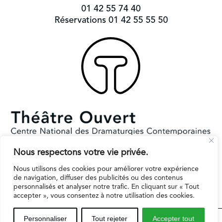
01 42 55 74 40
Réservations 01 42 55 55 50
Nous respectons votre vie privée.
Subventionné par le Ministère de la Culture et la Ville de Paris.
Il reçoit le soutien de la région Ile-de-France pour l’EPAT
Nous utilisons des cookies pour améliorer votre expérience
de navigation, diffuser des publicités ou des contenus
personnalisés et analyser notre trafic. En cliquant sur « Tout
accepter », vous consentez à notre utilisation des cookies.
Espaces professionnels
Contact
Mentions légales
Personnaliser
Tout rejeter
Accepter tout