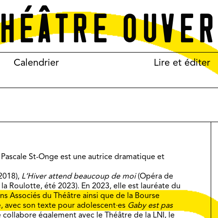
Calendrier
Lire et éditer
Pascale St-Onge est une autrice dramatique et
 2018),
L’Hiver attend beaucoup de moi
(Opéra de
la Roulotte, été 2023). En 2023, elle est lauréate du
ins Associés du Théâtre ainsi que de la Bourse
e, avec son texte pour adolescent·es
Gaby est pas
 collabore également avec le Théâtre de la LNI, le