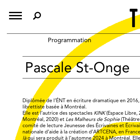
Skip
to
content
Programmation
Pascale St-Onge
Diplômée de l’ÉNT en écriture dramatique en 2016, 
librettiste basée à Montréal.
Elle est l’autrice des spectacles
KINK
(Espace Libre,
Montréal, 2020) et
Les Malheurs de Sophie
(Théâtre 
comité de lecture Jeunesse des Écrivaines et Écriva
nationale d’aide à la création d’ARTCENA, en Franc
là
qui sera produit à l’automne 2024 à Montréal. Elle