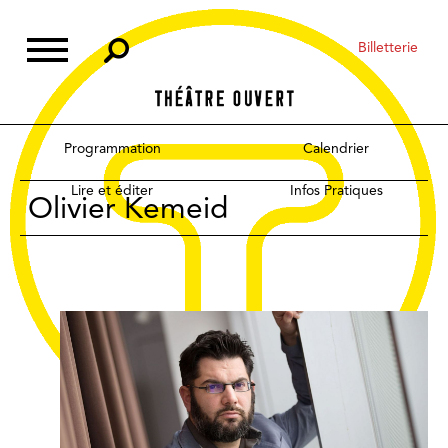
Venir à Théâtre Ouvert
Skip
Accessibilité
to
Billetterie
content
Contact
Programmation
Calendrier
Lire et éditer
Infos Pratiques
Olivier Kemeid