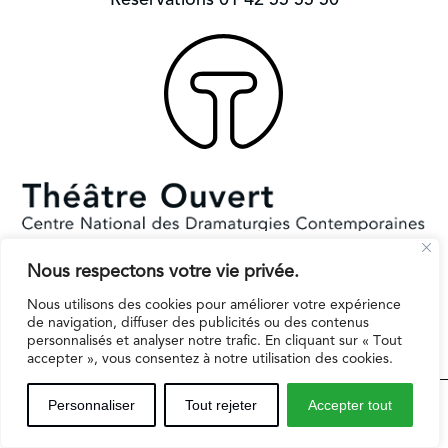
Nous respectons votre vie privée.
Subventionné par le Ministère de la Culture et la Ville de Paris.
Il reçoit le soutien de la région Ile-de-France pour l’EPAT
Nous utilisons des cookies pour améliorer votre expérience
de navigation, diffuser des publicités ou des contenus
personnalisés et analyser notre trafic. En cliquant sur « Tout
accepter », vous consentez à notre utilisation des cookies.
Espaces professionnels
Contact
Mentions légales
Personnaliser
Tout rejeter
Accepter tout
Inscription infolettre
Politique de protection des données personnelles