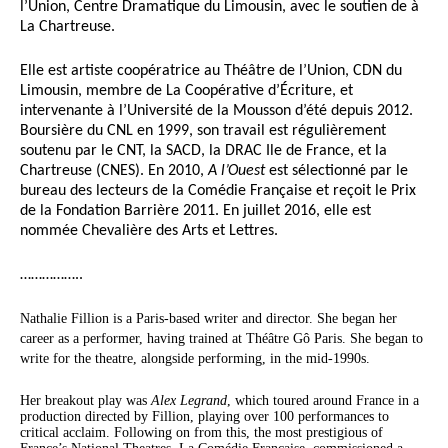
l’Union, Centre Dramatique du Limousin, avec le soutien de à
La Chartreuse.
Elle est artiste coopératrice au Théâtre de l’Union, CDN du
Limousin, membre de La Coopérative d’Écriture, et
intervenante à l’Université de la Mousson d’été depuis 2012.
Boursière du CNL en 1999, son travail est régulièrement
soutenu par le CNT, la SACD, la DRAC Ile de France, et la
Chartreuse (CNES). En 2010,
A l’Ouest
est sélectionné par le
bureau des lecteurs de la Comédie Française et reçoit le Prix
de la Fondation Barrière 2011. En juillet 2016, elle est
nommée Chevalière des Arts et Lettres.
……………..
Nathalie Fillion is a Paris-based writer and director. She began her
career as a performer, having trained at Théâtre Gô Paris. She began to
write for the theatre, alongside performing, in the mid-1990s.
Her breakout play was
Alex Legrand
, which toured around France in a
production directed by Fillion, playing over 100 performances to
critical acclaim. Following on from this, the most prestigious of