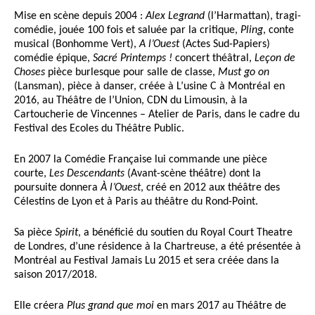
Mise en scène depuis 2004 :
Alex Legrand
(l’Harmattan), tragi-
comédie, jouée 100 fois et saluée par la critique,
Pling
, conte
musical (Bonhomme Vert),
A l’Ouest
(Actes Sud-Papiers)
comédie épique,
Sacré Printemps !
concert théâtral,
Leçon de
Choses
pièce burlesque pour salle de classe,
Must go on
(Lansman), pièce à danser, créée à L’usine C à Montréal en
2016, au Théâtre de l’Union, CDN du Limousin, à la
Cartoucherie de Vincennes – Atelier de Paris, dans le cadre du
Festival des Ecoles du Théâtre Public.
En 2007 la Comédie Française lui commande une pièce
courte,
Les Descendants
(Avant-scène théâtre) dont la
poursuite donnera
À l’Ouest
, créé en 2012 aux théâtre des
Célestins de Lyon et à Paris au théâtre du Rond-Point.
Sa pièce
Spirit
, a bénéficié du soutien du Royal Court Theatre
de Londres, d’une résidence à la Chartreuse, a été présentée à
Montréal au Festival Jamais Lu 2015 et sera créée dans la
saison 2017/2018.
Elle créera
Plus grand que moi
en mars 2017 au Théâtre de