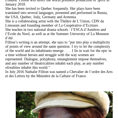
London. Fillion will direct the world premiere production of
Spirit
in
January 2018.
She has been invited to Quebec frequently. Her plays have been
translated into several languages, presented and performed in Russia,
the USA, Quebec, Italy, Germany and Armenia.
She is a collaborating artist with the Théâtre de L’Union, CDN du
Limousin and founding member of La Coopérative d’Ecriture.
She teaches in two national drama schools : l’ESCA d’Asnières and
l’Ecole du Nord, as well as at the Summer University of La Mousson
d’été.
Fillion’s writing is an attempt, she says to “put into play a multiplicity
of points of view around the same question. I try to let the complexity
of the world and its inhabitants emerge. . . . I lie in wait for the epic in
a time without heroes and struggle with the way women are
represented. Dialogue, polyphony, entanglement impose themselves,
and any number of theatricalities inhabit each play, as any number
ofrealities inhabit this world.”
In July 2016 Nathalie Fillion was named a Chevalier de l’ordre des Arts
et des Lettres by the Ministère de la Culture of France.