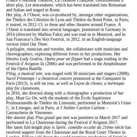
France’s National Theatres, La Comédie Française, commissioned a
short play,
Les descendants
, which has been translated into Romanian
and Italian and staged in Rome.
Her play,
A l’Ouest
, was co-produced by, amongst other organizations,
the Théâtre des Célestins de Lyon and Théâtre du Rond Point, in Paris;
it toured, in 2012-13, to these and other theatres around France.
A
l’Ouest
is translated into several languages, premiered in Germany in
2014 (directed by Mathias Faltz) and was read in in Montreal, and in
San Francisco’s
Des Voix
Festival, in 2012, in an English-language
version titled
Out There
.
A polyglot, musician and traveler, she collaborates with musicians and
choreographers, exploring different forms in her productions. Her
libretto
Lady Godiva, Opéra pour un flipper
had a stage reading in the
Festival d’Avignon In (2006) and was performed in the Amphitheater
of the Opéra Bastille.
Pling, a musical tale
, was staged with 50 musicians and singers (2008),
Sacré Printemps ! a theatrical concert
premiered at the Centquatre in
Paris (2013), is still on tour, as well as
Leçon de choses, a burlesque
play for classrooms
,
In 2016, she directed along with a choregrapher a production of her
play,
Must Go On
, with the students of the École Supérieure
Professionnelle de Théâtre du Limousin; performed in Montréal’s Usine
C, in Limoges, and in Paris, at l’Atelier Carolyn Carlson –
Cartoucherie de Vincennes.
Her shorter play
Plus grand que moi
was premiere in March 2017 and
performed in La Chartreuse during the Festival d’Avignon 2017.
Her latest full-length play is
Spirit: comédie occulte du 21ème siècle
has
received support from the Chartreuse and the Royal Court Theatre in