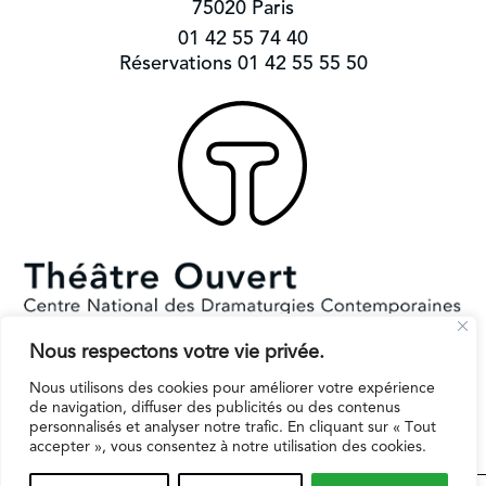
75020 Paris
01 42 55 74 40
Réservations 01 42 55 55 50
Nous respectons votre vie privée.
Subventionné par le Ministère de la Culture et la Ville de Paris.
Nous utilisons des cookies pour améliorer votre expérience
Il reçoit le soutien de la région Ile-de-France pour l’EPAT
de navigation, diffuser des publicités ou des contenus
personnalisés et analyser notre trafic. En cliquant sur « Tout
accepter », vous consentez à notre utilisation des cookies.