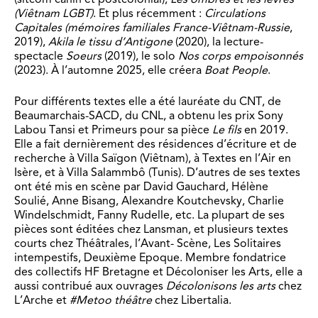
(Viêtnam LGBT)
. Et plus récemment :
Circulations
Capitales
(mémoires familiales France-Viêtnam-Russie
,
2019),
Akila le tissu d’Antigone
(2020), la lecture-
spectacle
Soeurs
(2019), le solo
Nos corps empoisonnés
(2023). À l’automne 2025, elle créera
Boat People
.
Pour différents textes elle a été lauréate du CNT, de
Beaumarchais-SACD, du CNL, a obtenu les prix Sony
Labou Tansi et Primeurs pour sa piè
ce
Le fils
en 2019.
Elle a fait dernièrement des résiden
ces d’écriture
et de
recherche
à Villa Saïgon (Viêtnam), à Textes en l’Air en
Isère, et à Villa Salammbô (Tunis).
D’autres de ses textes
ont été mis en s
cène par David Gauchard, Hélène
Soulié, Anne Bisang, Alexandre Koutchevsky,
Charlie
Windels
c
hmidt,
Fanny Rudelle, etc. La plupart de ses
piè
ces
sont éditées chez Lansman, et plusieurs textes
courts chez Théâtrales, l’Avant- Scène, Les Solitaires
intempestifs, Deuxième Epoque. Membre fondatrice
des collectifs HF Bretagne et Décoloniser les Arts, elle a
aussi contribué aux ouvrages
Décolonisons les arts
chez
L’Arche et
#Metoo théâtre
chez Libertalia.