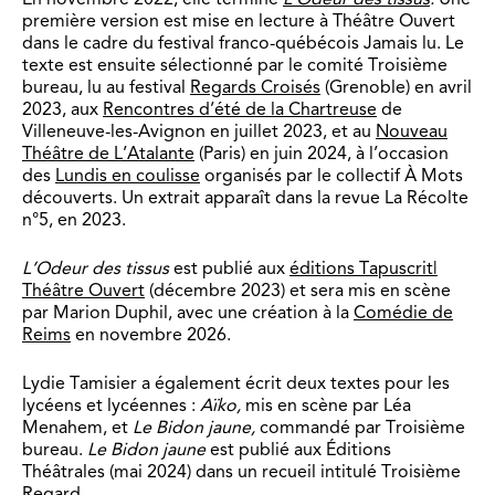
première version est mise en lecture à Théâtre Ouvert
dans le cadre du festival franco-québécois Jamais lu. Le
texte est ensuite sélectionné par le comité Troisième
bureau, lu au festival
Regards Croisés
(Grenoble) en avril
2023, aux
Rencontres d’été de la Chartreuse
de
Villeneuve-les-Avignon en juillet 2023, et au
Nouveau
Théâtre de L’Atalante
(Paris) en juin 2024, à l’occasion
des
Lundis en coulisse
organisés par le collectif À Mots
découverts. Un extrait apparaît dans la revue La Récolte
n°5, en 2023.
L’Odeur des tissus
est publié aux
éditions Tapuscrit|
Théâtre Ouvert
(décembre 2023) et sera mis en scène
par Marion Duphil, avec une création à la
Comédie de
Reims
en novembre 2026.
Lydie Tamisier a également écrit deux textes pour les
lycéens et lycéennes :
Aïko,
mis en scène par Léa
Menahem, et
Le Bidon jaune,
commandé par Troisième
bureau.
Le Bidon jaune
est publié aux Éditions
Théâtrales (mai 2024) dans un recueil intitulé Troisième
Regard.