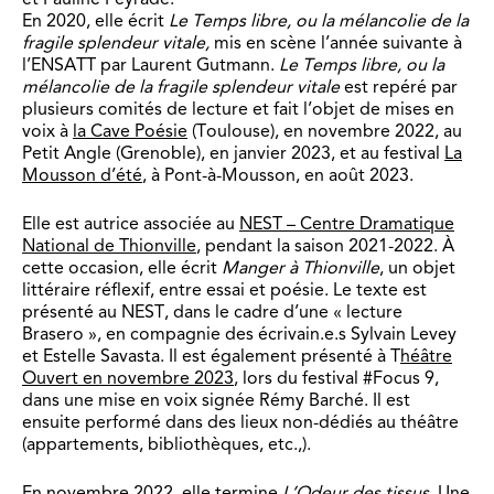
En 2020, elle écrit
Le Temps libre, ou la mélancolie de la
fragile splendeur vitale,
mis en scène l’année suivante à
l’ENSATT par Laurent Gutmann.
Le Temps libre, ou la
mélancolie de la fragile splendeur vitale
est repéré par
plusieurs comités de lecture et fait l’objet de mises en
voix à
la Cave Poésie
(Toulouse), en novembre 2022, au
Petit Angle (Grenoble), en janvier 2023, et au festival
La
Mousson d’été
, à Pont-à-Mousson, en août 2023.
Elle est autrice associée au
NEST – Centre Dramatique
National de Thionville
, pendant la saison 2021-2022. À
cette occasion, elle écrit
Manger à Thionville
, un objet
littéraire réflexif, entre essai et poésie. Le texte est
présenté au NEST, dans le cadre d’une « lecture
Brasero », en compagnie des écrivain.e.s Sylvain Levey
et Estelle Savasta. Il est également présenté à T
héâtre
Ouvert en novembre 2023
, lors du festival #Focus 9,
dans une mise en voix signée Rémy Barché. Il est
ensuite performé dans des lieux non-dédiés au théâtre
(appartements, bibliothèques, etc.,).
En novembre 2022, elle termine
L’Odeur des tissus
.
Une