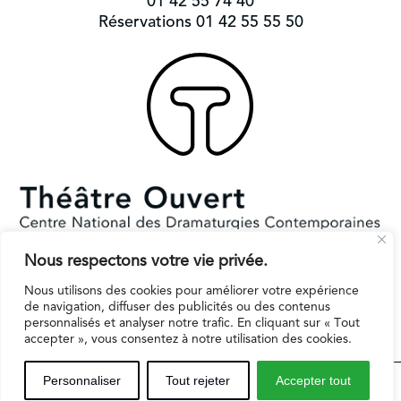
01 42 55 74 40
Réservations 01 42 55 55 50
Nous respectons votre vie privée.
Subventionné par le Ministère de la Culture et la Ville de Paris.
Il reçoit le soutien de la région Ile-de-France pour l’EPAT
Nous utilisons des cookies pour améliorer votre expérience
de navigation, diffuser des publicités ou des contenus
personnalisés et analyser notre trafic. En cliquant sur « Tout
accepter », vous consentez à notre utilisation des cookies.
Espaces professionnels
Contact
Mentions légales
Personnaliser
Tout rejeter
Accepter tout
Inscription infolettre
Politique de protection des données personnelles