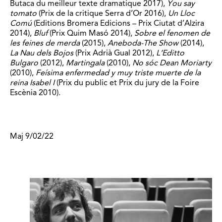
Butaca du meilleur texte dramatique 2017),
You say
tomato
(Prix de la critique Serra d’Or 2016),
Un Lloc
Comú
(Editions Bromera Edicions – Prix Ciutat d’Alzira
2014),
Bluf
(Prix Quim Masó 2014),
Sobre el fenomen de
les feines de merda
(2015),
Aneboda-The Show
(2014),
La Nau dels Bojos
(Prix Adrià Gual 2012),
L’Editto
Bulgaro
(2012),
Martingala
(2010),
No sóc Dean Moriarty
(2010),
Feísima enfermedad y muy triste muerte de la
reina Isabel I
(Prix du public et Prix du jury de la Foire
Escènia 2010).
Maj 9/02/22