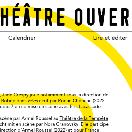
Calendrier
Lire et éditer
, Jade Crespy joue notamment sous la direction de
d Bobée dans
Fées
écrit par Ronan Chéneau (2022-
Studio 7 en co mise en scène avec Éric Lacascade
 scène par Armel Roussel au
Théâtre de la Tempête
ht mit en scène par Nora Granovsky. Elle participe
irection d’Armel Roussel (2022) et pour
France