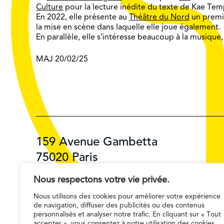
Culture
pour la lecture inédite du texte de Kae Te
En 2022, elle présente au
Théâtre du Nord
un premi
la mise en scène dans laquelle elle joue également.
En parallèle, elle s’intéresse beaucoup à la musique
MAJ 20/02/25
159 Avenue Gambetta
75020 Paris
01 42 55 74 40
Nous respectons votre vie privée.
Réservations 01 42 55 55 50
Nous utilisons des cookies pour améliorer votre expérience
de navigation, diffuser des publicités ou des contenus
personnalisés et analyser notre trafic. En cliquant sur « Tout
accepter », vous consentez à notre utilisation des cookies.