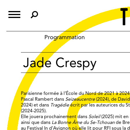
Skip
to
content
Programmation
Jade Crespy
Parisienne formée à l’École du Nord de 2021 à 2024
Pascal Rambert dans
Seizeaucentre
(2024), de Davi
2024) et dans
Tragédie
écrit par les auteurices du 
(2024-2025).
Elle jouera prochainement dans
Soleil
(2025) mit en
ainsi que dans
La Bonne Âme du Se-Tchouan
de Brec
au
Festival In d’Avignon
où elle lit pour
RFI
sous la d