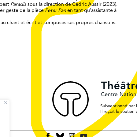
mpest
Paradis
sous la direction de Cédric Aussir (2023).
er geste de la pièce
Peter Pan
en tant qu’assistante à
, au chant et écrit et composes ses propres chansons.
Subventionné par le
Il reçoit le soutie