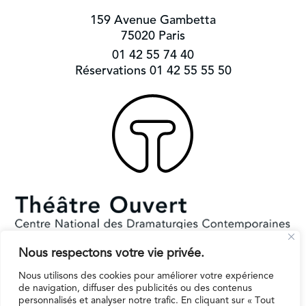
159 Avenue Gambetta
75020 Paris
01 42 55 74 40
Réservations 01 42 55 55 50
Nous respectons votre vie privée.
Subventionné par le Ministère de la Culture et la Ville de Paris.
Il reçoit le soutien de la région Ile-de-France pour l’EPAT
Nous utilisons des cookies pour améliorer votre expérience
de navigation, diffuser des publicités ou des contenus
personnalisés et analyser notre trafic. En cliquant sur « Tout