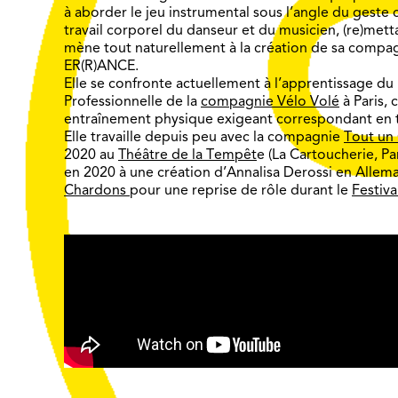
à aborder le jeu instrumental sous l’angle du geste c
travail corporel du danseur et du musicien, (re)met
mène tout naturellement à la création de sa compa
ER(R)ANCE.
Elle se confronte actuellement à l’apprentissage d
Professionnelle de la
compagnie Vélo Volé
à Paris, 
entraînement physique exigeant correspondant en to
Elle travaille depuis peu avec la compagnie
Tout un 
2020 au
Théâtre de la Tempêt
e (La Cartoucherie, Pa
en 2020 à une création d’Annalisa Derossi en Allema
Chardons
pour une reprise de rôle durant le
Festiv