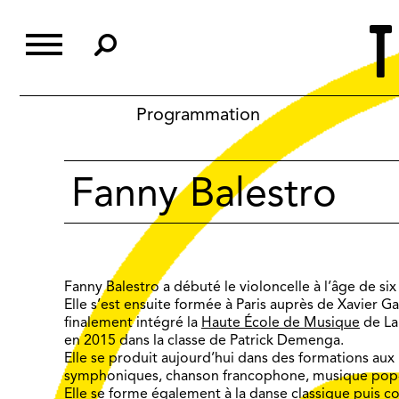
Skip
to
content
Programmation
Fanny Balestro
Fanny Balestro a débuté le violoncelle à l’âge de six
Elle s’est ensuite formée à Paris auprès de Xavier 
finalement intégré la
Haute École de Musique
de La
en 2015 dans la classe de Patrick Demenga.
Elle se produit aujourd’hui dans des formations aux 
symphoniques, chanson francophone, musique pop-
Elle se forme également à la danse classique puis c