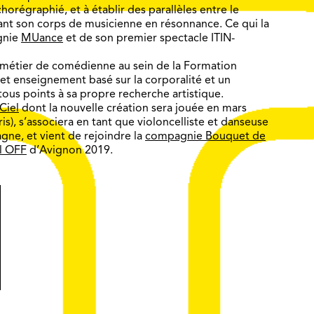
horégraphié, et à établir des parallèles entre le
tant son corps de musicienne en résonnance. Ce qui la
gnie
MUance
et de son premier spectacle ITIN-
u métier de comédienne au sein de la Formation
cet enseignement basé sur la corporalité et un
us points à sa propre recherche artistique.
Ciel
dont la nouvelle création sera jouée en mars
ris), s’associera en tant que violoncelliste et danseuse
gne, et vient de rejoindre la
compagnie Bouquet de
al OFF
d’Avignon 2019.