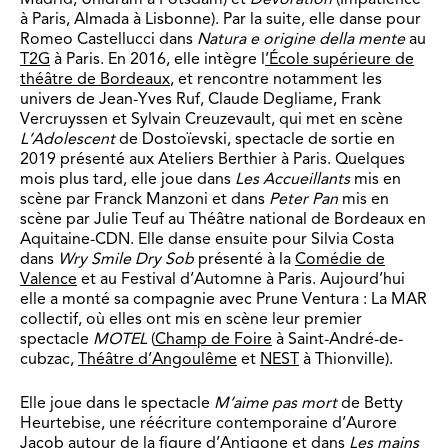
à Paris, Almada à Lisbonne). Par la suite, elle danse pour
Romeo Castellucci dans
Natura e origine della mente
au
T2G
à Paris. En 2016, elle intègre l
’École supérieure de
théâtre de Bordeaux
, et rencontre notamment les
univers de Jean-Yves Ruf, Claude Degliame, Frank
Vercruyssen et Sylvain Creuzevault, qui met en scène
L
’
Adolescent
de Dostoïevski, spectacle de sortie en
2019 présenté aux Ateliers Berthier à Paris. Quelques
mois plus tard, elle joue dans
Les Accueillants
mis en
scène par Franck Manzoni et dans
Peter Pan
mis en
scène par Julie Teuf au Théâtre national de Bordeaux en
Aquitaine-CDN. Elle danse ensuite pour Silvia Costa
dans
Wry Smile Dry Sob
présenté à la
Comédie de
Valence
et au Festival d’Automne à Paris. Aujourd’hui
elle a monté sa compagnie avec Prune Ventura : La MAR
collectif, où elles ont mis en scène leur premier
spectacle
MOTEL
(
Champ de Foire
à Saint-André-de-
cubzac,
Théâtre d’Angoulême
et
NEST
à Thionville).
Elle joue dans le spectacle
M
’
aime pas mort
de Betty
Heurtebise, une réécriture contemporaine d’Aurore
Jacob autour de la figure d’Antigone et dans
Les mains