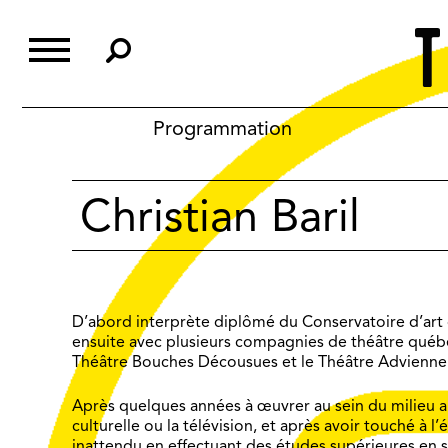
Skip
to
content
Programmation
Christian Baril
D’abord interprète diplômé du Conservatoire d’art
ensuite avec plusieurs compagnies de théâtre québéc
Théâtre Bouches Décousues et le Théâtre Advienne 
Après quelques années à œuvrer au sein du milieu 
culturelle ou la télévision, et après avoir touché à l
inattendu en effectuant des études supérieures en sc