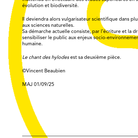
évolution et biodiversité.
Il deviendra alors vulgarisateur scientifique dans p
aux sciences naturelles.
Sa démarche actuelle consiste, par l’écriture et la dr
sensibiliser le public aux enjeux socio-environneme
humaine.
Le chant des hylodes
est sa deuxième pièce.
©Vincent Beaubien
MAJ 01/09/25