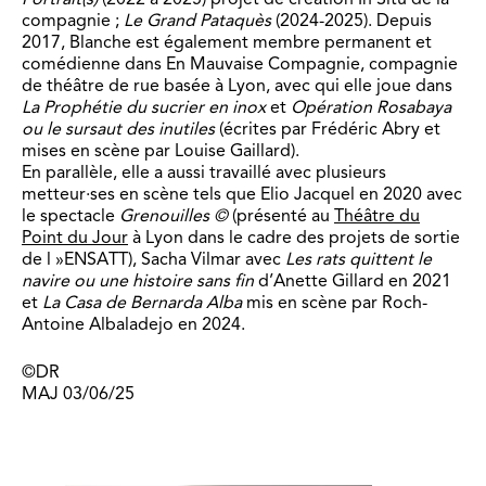
compagnie ;
Le Grand Pataquès
(2024-2025). Depuis
2017, Blanche est également membre permanent et
comédienne dans En Mauvaise Compagnie, compagnie
de théâtre de rue basée à Lyon, avec qui elle joue dans
La Prophétie du sucrier en inox
et
Opération Rosabaya
ou le sursaut des inutiles
(écrites par Frédéric Abry et
mises en scène par Louise Gaillard).
En parallèle, elle a aussi travaillé avec plusieurs
metteur·ses en scène tels que Elio Jacquel en 2020 avec
le spectacle
Grenouilles ©
(présenté au
Théâtre du
Point du Jour
à Lyon dans le cadre des projets de sortie
de l »ENSATT), Sacha Vilmar avec
Les rats quittent le
navire ou une histoire sans fin
d’Anette Gillard en 2021
et
L
a Casa de Bernarda Alba
mis en scène par Roch-
Antoine Albaladejo en 2024.
©DR
MAJ 03/06/25