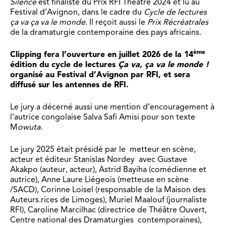
Silence
est finaliste du Prix RFI Théâtre 2024 et lu au
Festival d’Avignon, dans le cadre du
Cycle de lectures
ça va ça va le monde
. Il reçoit aussi le
Prix Récréatrales
de la dramaturgie contemporaine des pays africains.
ème
Clipping fera l’ouverture en juillet 2026 de la 14
édition du cycle de lectures
Ça va, ça va le monde !
organisé au Festival d’Avignon par RFI
, et sera
diffusé sur les antennes de RFI.
Le jury a décerné aussi une mention d’encouragement à
l’autrice congolaise Salva Safi Amisi pour son texte
M
owuta.
Le jury 2025 était présidé par le metteur en scène,
acteur et éditeur Stanislas Nordey avec Gustave
Akakpo (auteur, acteur), Astrid Bayiha (comédienne et
autrice), Anne Laure Liégeois (metteuse en scène
/SACD), Corinne Loisel (responsable de la Maison des
Auteurs.rices de Limoges), Muriel Maalouf (journaliste
RFI), Caroline Marcilhac (directrice de Théâtre Ouvert,
Centre national des Dramaturgies contemporaines),