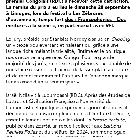
premier Congolais (RDC) à recevoir cette distinction.
La remise du prix a eu lieu le dimanche 28 septembre
à Limoges, lors du festival « Les Zébrures
d’automne », temps fort
des
«
Francophonies – Des
écritures à la scène
», en partenariat avec RFI.
Le jury, présidé par Stanislas Nordey a salué en
Clipping
un « texte bouleversant et haletant qui grâce à une
langue riche mêlant la trivialité, l’intime et le politique
nous raconte la guerre au Congo. Pour la grande
majorité des jurés, « ce texte à plusieurs voix capable de
nous faire ressentir le trauma, de laisser place au doute
et de raconter comment l’on survit à l’abandon marque
la naissance d’un auteur majeur ».
Israël Nzila vit à Lubumbashi (RDC). Après des études de
Lettres et Civilisation Française à l’Université de
Lubumbashi et quelques expériences journalistiques, il
décide de se consacrer pleinement à l’écriture littéraire,
essentiellement des nouvelles dont
La Phrase Parfaite
,
publiée dans
Ecarté,
un recueil collectif aux
Editions
Feuilles Folles
et du théâtre. En 2024, son monologue